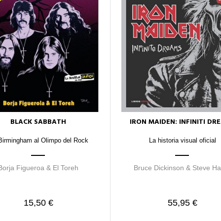
BLACK SABBATH
IRON MAIDEN: INFINITI DR
Birmingham al Olimpo del Rock
La historia visual oficial
Borja Figueroa & El Toreh
Bruce Dickinson & Steve Ha
15,50 €
55,95 €