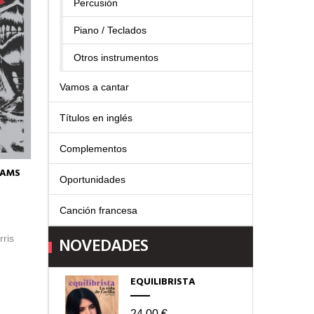
Percusión
Piano / Teclados
Otros instrumentos
Vamos a cantar
Títulos en inglés
Complementos
EAMS
Oportunidades
Canción francesa
rris
NOVEDADES
EQUILIBRISTA
24,00 €