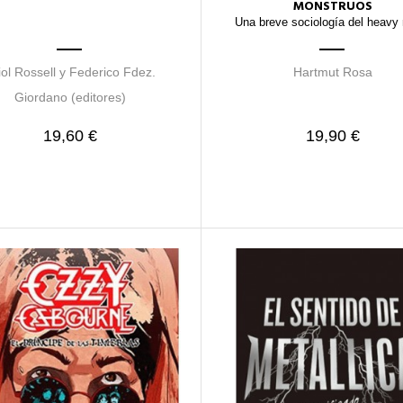
MONSTRUOS
Una breve sociología del heavy
iol Rossell y Federico Fdez.
Hartmut Rosa
Giordano (editores)
19,60 €
19,90 €