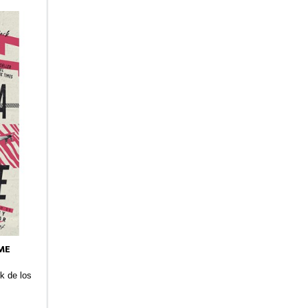
ME
ck de los