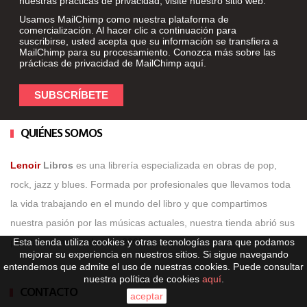
nuestras prácticas de privacidad, visite nuestro sitio web.
Usamos MailChimp como nuestra plataforma de
comercialización. Al hacer clic a continuación para
suscribirse, usted acepta que su información se transfiera a
MailChimp para su procesamiento. Conozca más sobre las
prácticas de privacidad de MailChimp
aquí
.
QUIÉNES SOMOS
Lenoir
Libros
es una librería especializada en obras de pop,
rock, jazz y blues. Formada por profesionales que llevamos toda
la vida trabajando en el mundo del libro y que compartimos
nuestra pasión por las músicas actuales, nuestra tienda abrió sus
puertas en noviembre de 2005.
Esta tienda utiliza cookies y otras tecnologías para que podamos
mejorar su experiencia en nuestros sitios. Si sigue navegando
entendemos que admite el uso de nuestras cookies. Puede consultar
nuestra política de cookies
aquí
.
CONTACTO
aceptar