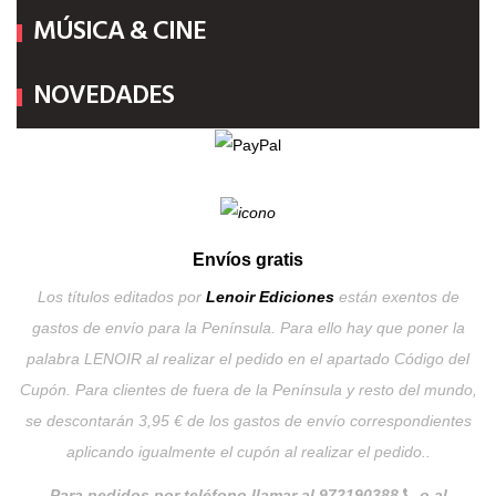
MÚSICA & CINE
NOVEDADES
Envíos gratis
Los títulos editados por
Lenoir Ediciones
están exentos de
gastos de envío para la Península. Para ello hay que poner la
palabra LENOIR al realizar el pedido en el apartado Código del
Cupón. Para clientes de fuera de la Península y resto del mundo,
se descontarán 3,95 € de los gastos de envío correspondientes
aplicando igualmente el cupón al realizar el pedido..
Para pedidos por teléfono llamar al 972190388
o al