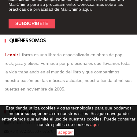
MailChimp para su procesamiento. Conozca más sobre las
prácticas de privacidad de MailChimp
aquí
.
QUIÉNES SOMOS
Lenoir
Libros
es una librería especializada en obras de pop,
rock, jazz y blues. Formada por profesionales que llevamos toda
la vida trabajando en el mundo del libro y que compartimos
nuestra pasión por las músicas actuales, nuestra tienda abrió sus
puertas en noviembre de 2005.
Esta tienda utiliza cookies y otras tecnologías para que podamos
CONTACTO
mejorar su experiencia en nuestros sitios. Si sigue navegando
entendemos que admite el uso de nuestras cookies. Puede consultar
Apartado 59 / 17240 Llagostera (Girona) España
nuestra política de cookies
aquí
.
(+34) 972190388 /
675707057
aceptar