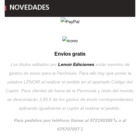
NOVEDADES
Envíos gratis
Los títulos editados por
Lenoir Ediciones
están exentos de
gastos de envío para la Península. Para ello hay que poner la
palabra LENOIR al realizar el pedido en el apartado Código del
Cupón. Para clientes de fuera de la Península y resto del mundo,
se descontarán 3,95 € de los gastos de envío correspondientes
aplicando igualmente el cupón al realizar el pedido..
Para pedidos por teléfono llamar al 972190388
o al
675707057