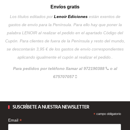
Envíos gratis
Los títulos editados por
Lenoir Ediciones
están exentos de
gastos de envío para la Península. Para ello hay que poner la
palabra LENOIR al realizar el pedido en el apartado Código del
Cupón. Para clientes de fuera de la Península y resto del mundo,
se descontarán 3,95 € de los gastos de envío correspondientes
aplicando igualmente el cupón al realizar el pedido..
Para pedidos por teléfono llamar al 972190388
o al
675707057
SUSCRÍBETE A NUESTRA NEWSLETTER
*
campo obligatorio
*
Email