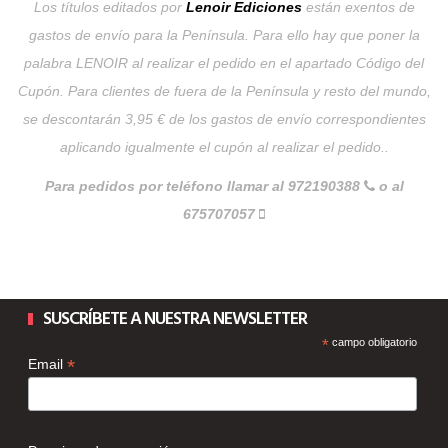
Los títulos editados por
Lenoir Ediciones
están exentos de
gastos de envío para la Península. Para ello hay que poner la
palabra LENOIR al realizar el pedido en el apartado Código del
Cupón. Para clientes de fuera de la Península y resto del mundo,
se descontarán 3,95 € de los gastos de envío correspondientes
aplicando igualmente el cupón al realizar el pedido..
Para pedidos por teléfono llamar al 972190388
o al
675707057
SUSCRÍBETE A NUESTRA NEWSLETTER
*
campo obligatorio
*
Email