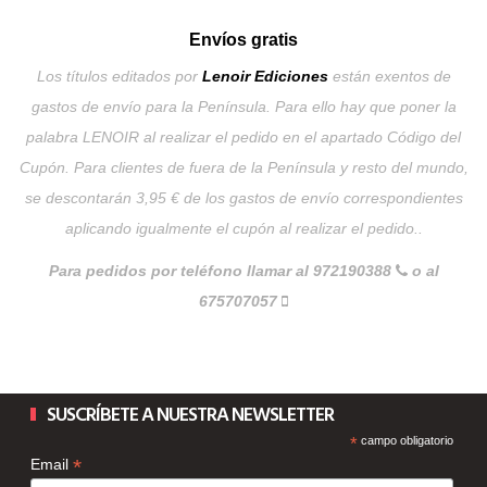
Envíos gratis
Los títulos editados por
Lenoir Ediciones
están exentos de
gastos de envío para la Península. Para ello hay que poner la
palabra LENOIR al realizar el pedido en el apartado Código del
Cupón. Para clientes de fuera de la Península y resto del mundo,
se descontarán 3,95 € de los gastos de envío correspondientes
aplicando igualmente el cupón al realizar el pedido..
Para pedidos por teléfono llamar al 972190388
o al
675707057
SUSCRÍBETE A NUESTRA NEWSLETTER
*
campo obligatorio
*
Email