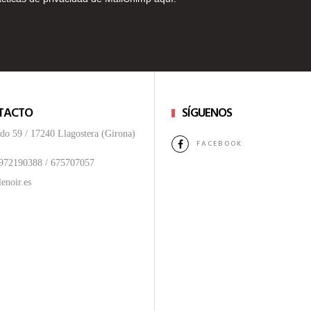
TACTO
SÍGUENOS
do 59 / 17240 Llagostera (Girona)
FACEBOOK
 972190388 /
675707057
enoir.es