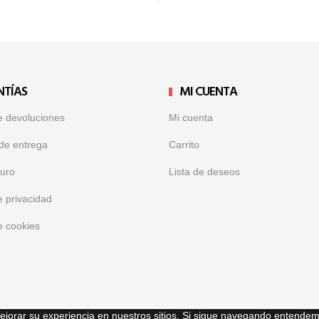
NTÍAS
MI CUENTA
de devoluciones
Mi cuenta
de entrega
Carrito
uro
Lista de deseos
e privacidad
de cookies
mejorar su experiencia en nuestros sitios. Si sigue navegando entende