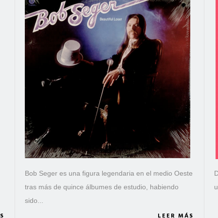
Bob Seger es una figura legendaria en el medio Oeste
D
.
tras más de quince álbumes de estudio, habiendo
u
sido...
S
LEER MÁS