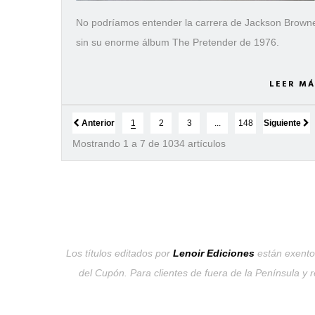
No podríamos entender la carrera de Jackson Brown
sin su enorme álbum The Pretender de 1976.
LEER MÁ
Anterior
1
2
3
...
148
Siguiente
Mostrando 1 a 7 de 1034 artículos
Los títulos editados por
Lenoir Ediciones
están exentos
del Cupón. Para clientes de fuera de la Península y 