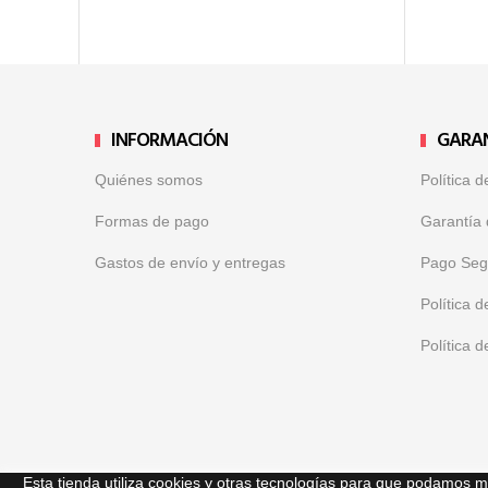
INFORMACIÓN
GARA
Quiénes somos
Política 
Formas de pago
Garantía 
Gastos de envío y entregas
Pago Seg
Política d
Política 
Esta tienda utiliza cookies y otras tecnologías para que podamos 