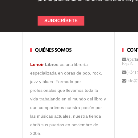
QUIÉNES SOMOS
CON
Aparta
España
Lenoir
Libros
es una librería
(+34)
especializada en obras de pop, rock,
info@l
jazz y blues. Formada por
profesionales que llevamos toda la
vida trabajando en el mundo del libro y
que compartimos nuestra pasión por
las músicas actuales, nuestra tienda
abrió sus puertas en noviembre de
2005.